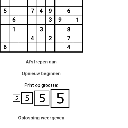
5
7
4
9
6
6
3
9
1
1
3
8
4
2
7
6
4
Afstrepen aan
Opnieuw beginnen
Print op grootte:
Oplossing weergeven