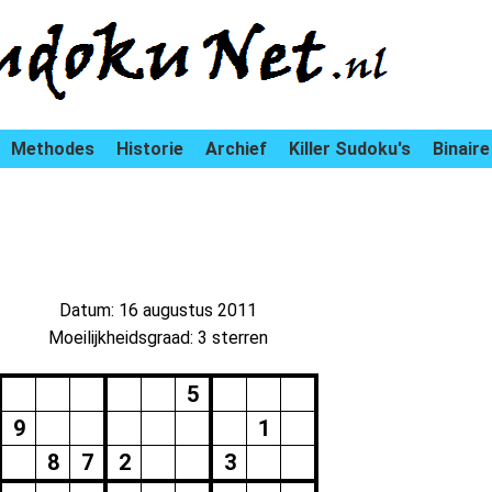
Methodes
Historie
Archief
Killer Sudoku's
Binaire
Datum: 16 augustus 2011
Moeilijkheidsgraad: 3 sterren
5
9
1
8
7
2
3