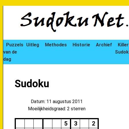
Puzzels
Uitleg
Methodes
Historie
Archief
Killer
van de
Sudok
dag
Sudoku
Datum: 11 augustus 2011
Moeilijkheidsgraad: 2 sterren
5
3
2