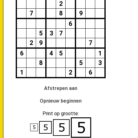
2
7
8
9
6
5
3
7
2
9
7
6
4
5
1
8
5
3
1
2
6
Afstrepen aan
Opnieuw beginnen
Print op grootte: