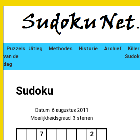
Puzzels
Uitleg
Methodes
Historie
Archief
Killer
van de
Sudok
dag
Sudoku
Datum: 6 augustus 2011
Moeilijkheidsgraad: 3 sterren
7
2