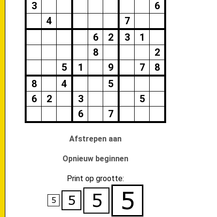
3
6
4
7
6
2
3
1
8
2
5
1
9
7
8
8
4
5
6
2
3
5
6
7
Afstrepen aan
Opnieuw beginnen
Print op grootte: