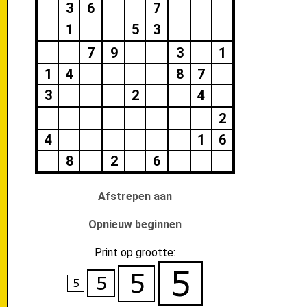
3
6
7
1
5
3
7
9
3
1
1
4
8
7
3
2
4
2
4
1
6
8
2
6
Afstrepen aan
Opnieuw beginnen
Print op grootte: