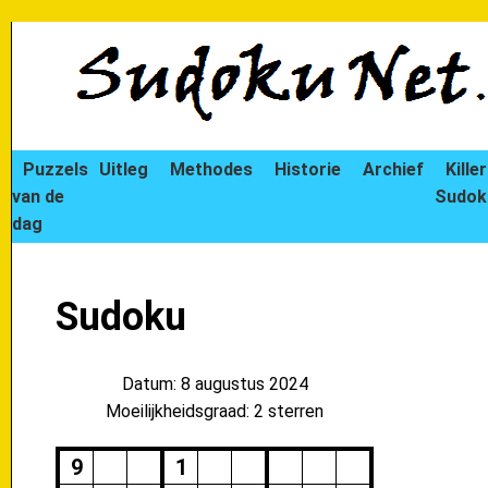
Puzzels
Uitleg
Methodes
Historie
Archief
Killer
van de
Sudok
dag
Sudoku
Datum: 8 augustus 2024
Moeilijkheidsgraad: 2 sterren
9
1