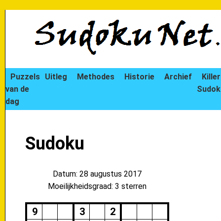
Puzzels
Uitleg
Methodes
Historie
Archief
Killer
van de
Sudok
dag
Sudoku
Datum: 28 augustus 2017
Moeilijkheidsgraad: 3 sterren
9
3
2