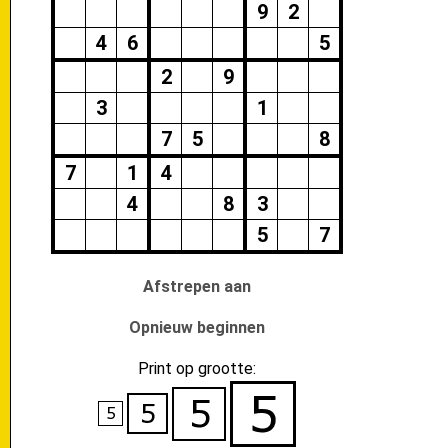
9
2
4
6
5
2
9
3
1
7
5
8
7
1
4
4
8
3
5
7
Afstrepen aan
Opnieuw beginnen
Print op grootte: