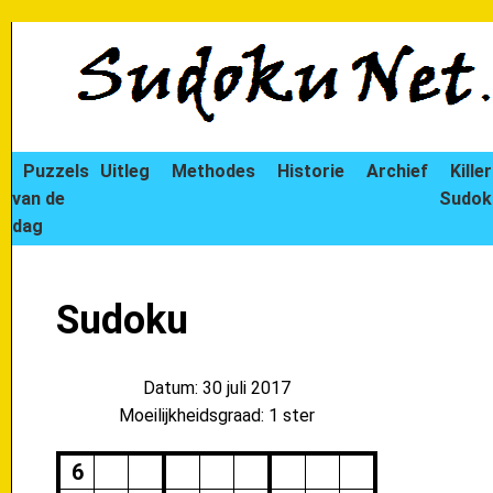
Puzzels
Uitleg
Methodes
Historie
Archief
Killer
van de
Sudok
dag
Sudoku
Datum: 30 juli 2017
Moeilijkheidsgraad: 1 ster
6