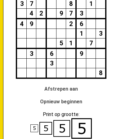
3
7
8
1
4
2
9
7
3
4
9
2
6
1
3
5
1
7
3
6
9
3
8
Afstrepen aan
Opnieuw beginnen
Print op grootte: