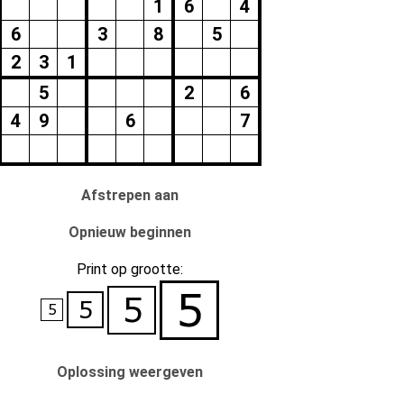
1
6
4
6
3
8
5
2
3
1
5
2
6
4
9
6
7
Afstrepen aan
Opnieuw beginnen
Print op grootte:
Oplossing weergeven