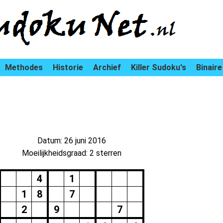
Methodes
Historie
Archief
Killer Sudoku's
Binaire
Datum: 26 juni 2016
Moeilijkheidsgraad: 2 sterren
4
1
1
8
7
2
9
7