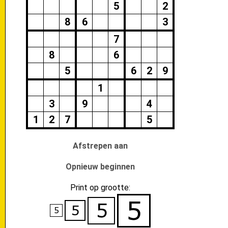
5
2
8
6
3
7
8
6
5
6
2
9
1
3
9
4
1
2
7
5
Afstrepen aan
Opnieuw beginnen
Print op grootte: