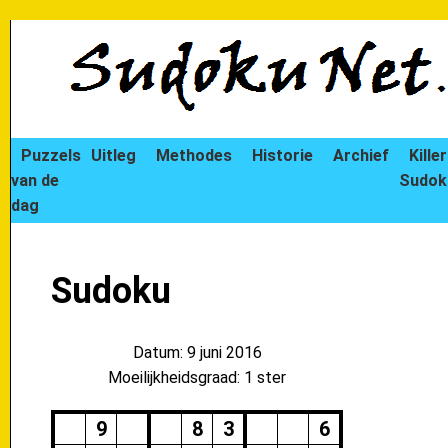
Puzzels
Uitleg
Methodes
Historie
Archief
Killer
van de
Sudok
dag
Sudoku
Datum: 9 juni 2016
Moeilijkheidsgraad: 1 ster
9
8
3
6